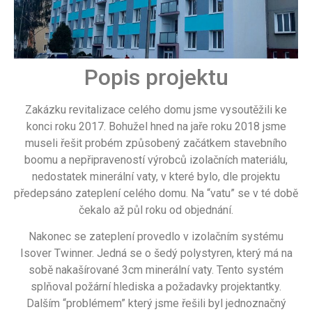
Popis projektu
Zakázku revitalizace celého domu jsme vysoutěžili ke
konci roku 2017. Bohužel hned na jaře roku 2018 jsme
museli řešit probém způsobený začátkem stavebního
boomu a nepřipraveností výrobců izolačních materiálu,
nedostatek minerální vaty, v které bylo, dle projektu
předepsáno zateplení celého domu. Na “vatu” se v té době
čekalo až půl roku od objednání.
Nakonec se zateplení provedlo v izolačním systému
Isover Twinner. Jedná se o šedý polystyren, který má na
sobě nakašírované 3cm minerální vaty. Tento systém
splňoval požární hlediska a požadavky projektantky.
Dalším “problémem” který jsme řešili byl jednoznačný